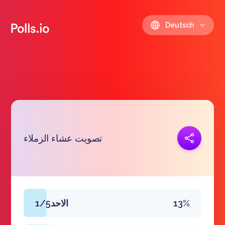
Deutsch
Link kopieren
تصويت عشاء الزملاء
https://polls.io/de/wvomq
1/5الاحد
13%