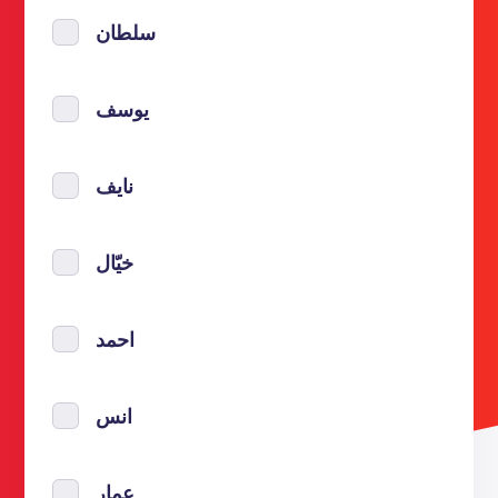
سلطان
يوسف
نايف
خيّال
احمد
انس
عمار