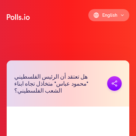
English
هل تعتقد أن الرئيس الفلسطيني
Copy link
"محمود عباس" متخاذل تجاه ابناء
https://polls.io/en/bhwmb
الشعب الفلسطيني؟