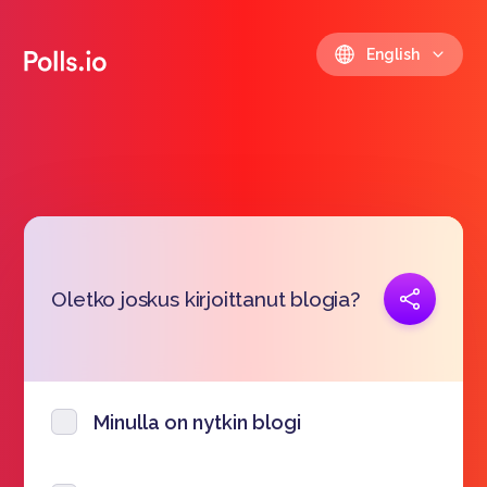
English
Copy link
Oletko joskus kirjoittanut blogia?
https://polls.io/en/dioib
Minulla on nytkin blogi