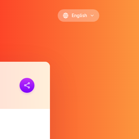
English
ink
https://polls.io/en/eiaaj