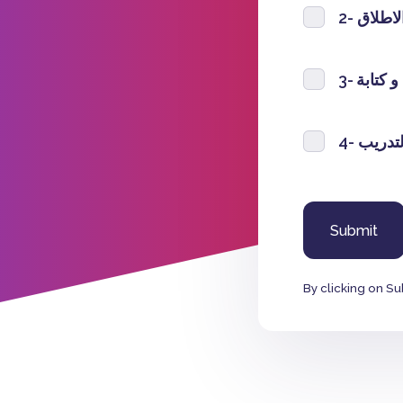
2- طلاق
3- تابة
4- دريب
By clicking on Su