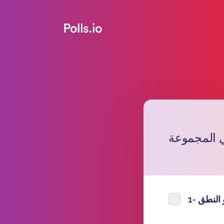
ي المجموعة
1- نطق