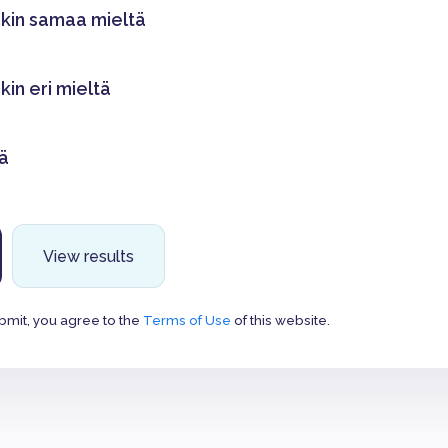
kin samaa mieltä
in eri mieltä
tä
View results
bmit, you agree to the
Terms of Use
of this website.