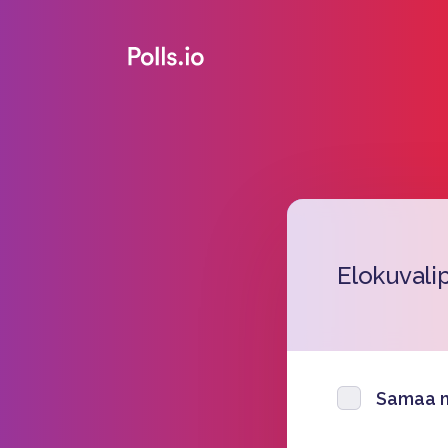
Elokuvalip
Samaa m