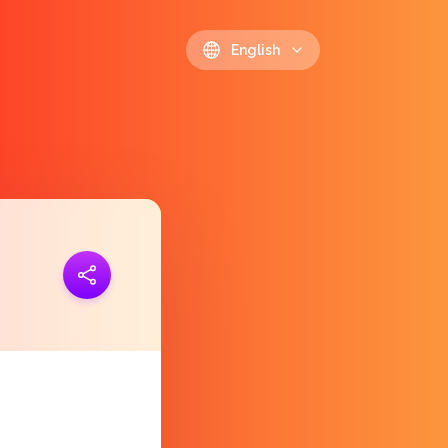
English
ink
https://polls.io/en/eqcij