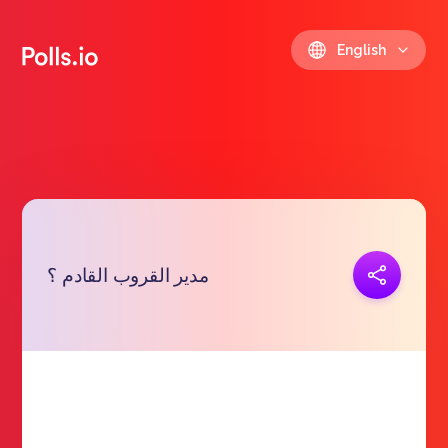
English
Copy link
مدير القروب القادم ؟
https://polls.io/en/glucx