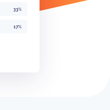
33%
17%