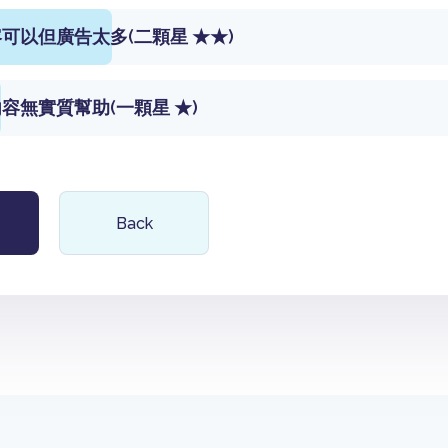
可以但廣告太多(二顆星 ★★)
容無實質幫助(一顆星 ★)
Back