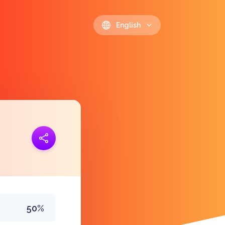
English
ink
https://polls.io/en/igusw
50%