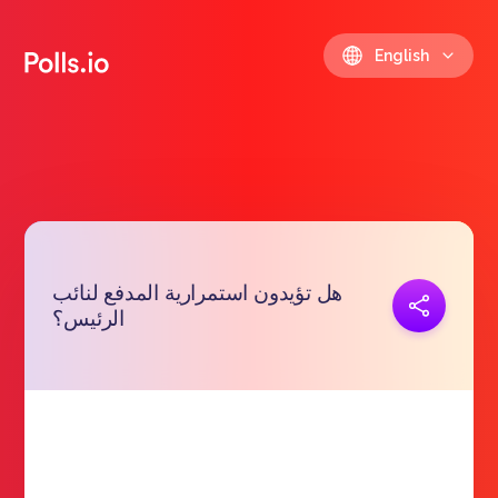
English
هل تؤيدون استمرارية المدفع لنائب
Copy link
الرئيس؟
https://polls.io/en/jjhas