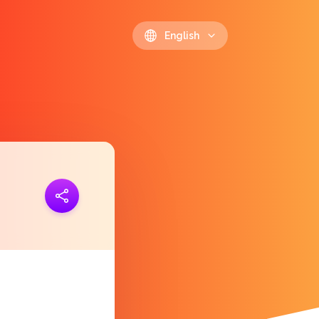
English
ink
https://polls.io/en/jkpiu