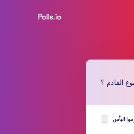
وع القادم ؟
موا اليأس