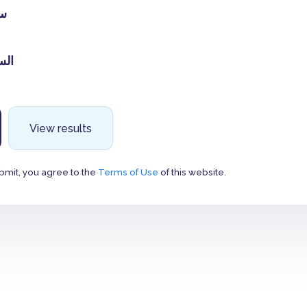
سا
السا
View results
bmit, you agree to the
Terms of Use
of this website.