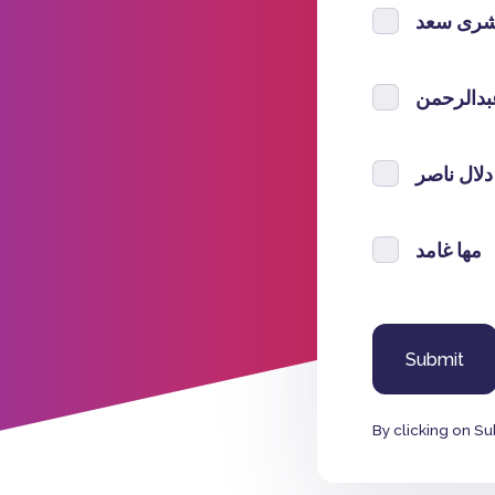
شرى سعد
عبدالرحمن
دلال ناصر
مها غامد
By clicking on Su