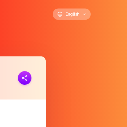
English
ink
https://polls.io/en/jypou