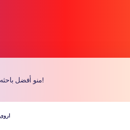
منو أفضل باحثه لسنة 2015!
Copy l
اروى