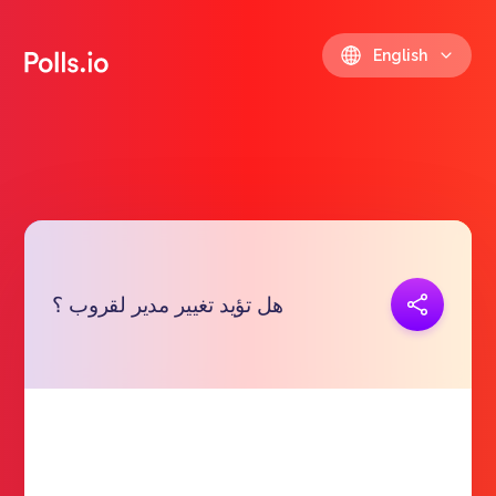
English
Copy link
هل تؤيد تغيير مدير لقروب ؟
https://polls.io/en/kddww