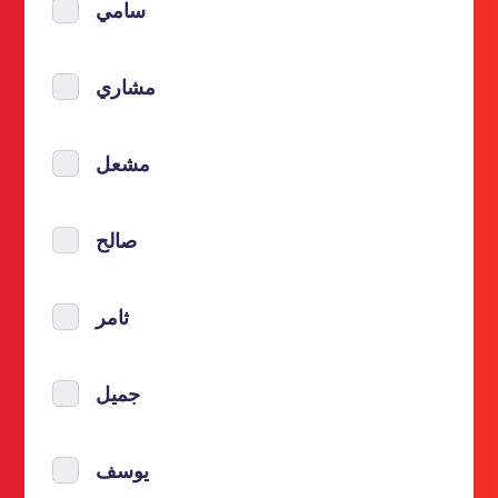
سامي
مشاري
مشعل
صالح
ثامر
جميل
يوسف