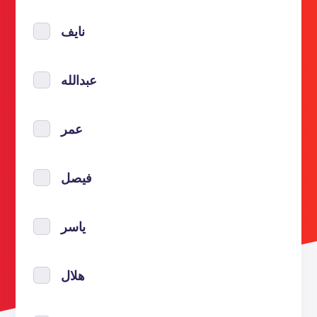
نايف
عبدالله
عمر
فيصل
ياسر
هلال