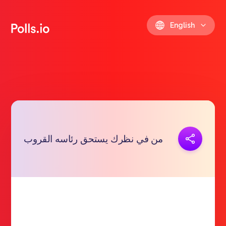
English
Copy link
من في نظرك يستحق رئاسه القروب
https://polls.io/en/lwwvy