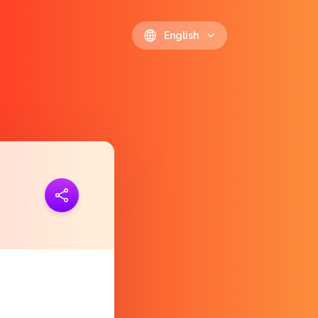
English
ink
https://polls.io/en/ntblz