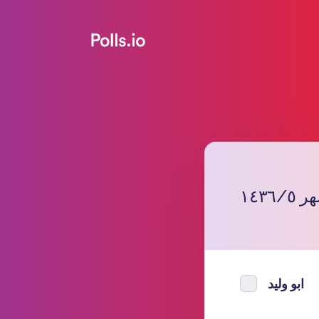
١٤٣
ابو وليد