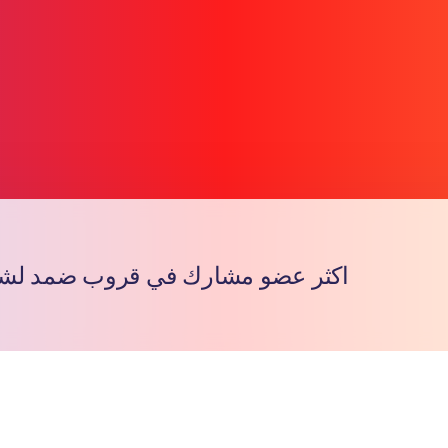
اكثر عضو مشارك في قروب ضمد لشهر ٦/٥
Copy l