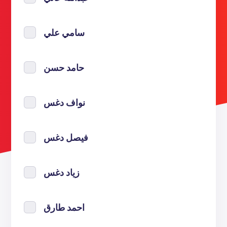
سامي علي
حامد حسن
نواف دغس
فيصل دغس
زياد دغس
احمد طارق