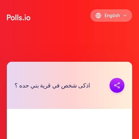
English
Copy link
اذكى شخص في قرية بني حده ؟
https://polls.io/en/rhlfj