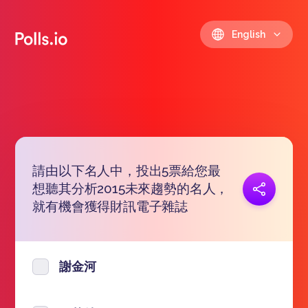
English
請由以下名人中，投出5票給您最
想聽其分析2015未來趨勢的名人，
Copy link
https://polls.io/en/seysr
就有機會獲得財訊電子雜誌
謝金河