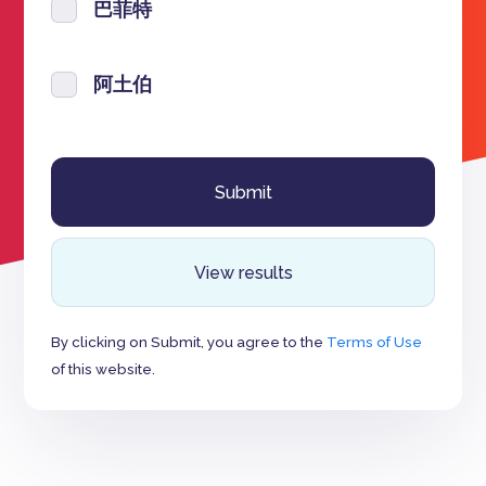
巴菲特
阿土伯
View results
By clicking on Submit, you agree to the
Terms of Use
of this website.