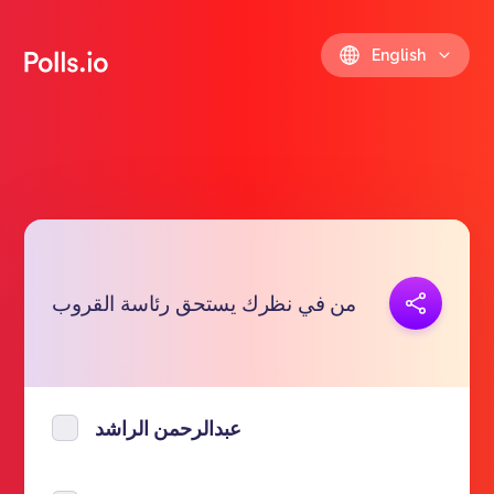
English
Copy link
من في نظرك يستحق رئاسة القروب
https://polls.io/en/vwnud
عبدالرحمن الراشد