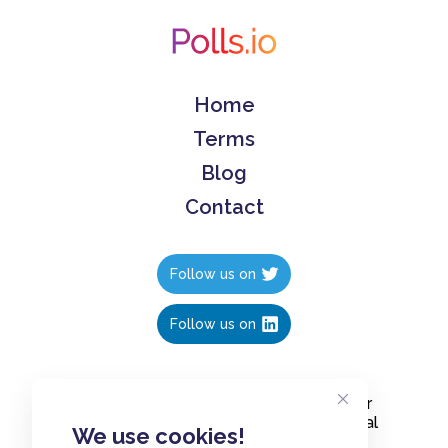
Home
Terms
Blog
Contact
Follow us on
Follow us on
Create polls in less than 10 seconds, for
free. Share these free polls to your social
We use cookies!
media followers, YouTube channel or