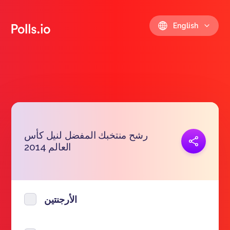
English
رشح منتخبك المفضل لنيل كأس
Copy link
العالم 2014
https://polls.io/en/wqqzd
الأرجنتين