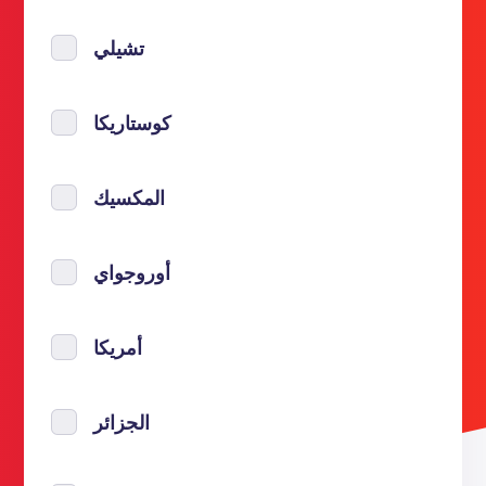
تشيلي
كوستاريكا
المكسيك
أوروجواي
أمريكا
الجزائر