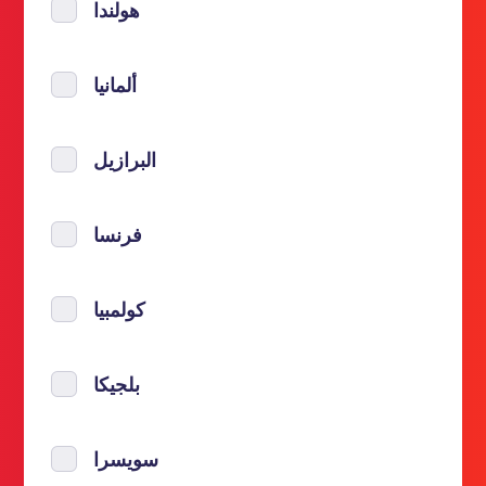
هولندا
ألمانيا
البرازيل
فرنسا
كولمبيا
بلجيكا
سويسرا