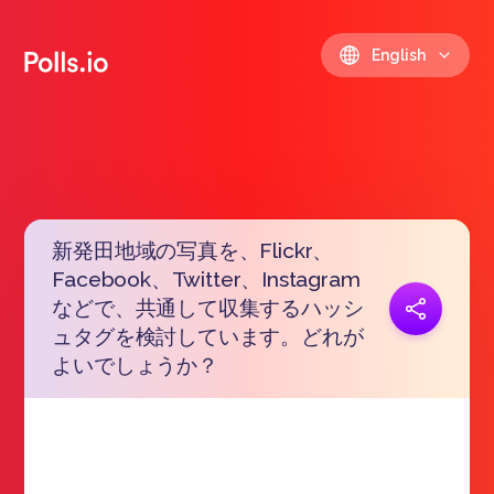
English
新発田地域の写真を、Flickr、
Facebook、Twitter、Instagram
などで、共通して収集するハッシ
Copy link
https://polls.io/en/wulgi
ュタグを検討しています。どれが
よいでしょうか？