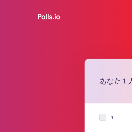
あなた１人
1