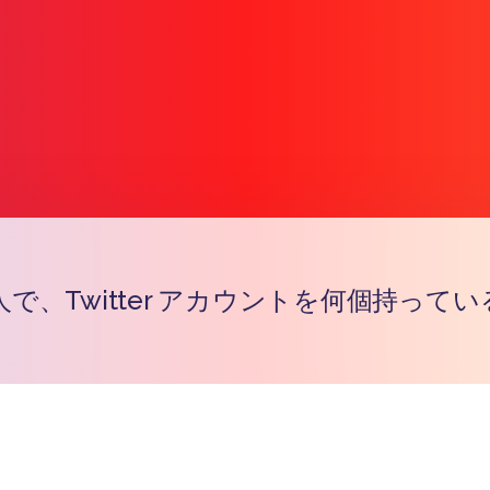
で、Twitter アカウントを何個持ってい
Copy l