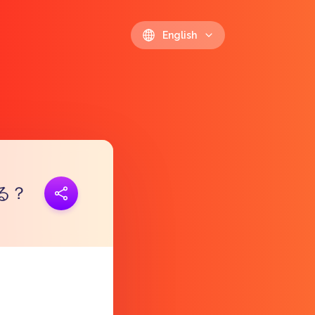
English
る？
ink
https://polls.io/en/znmbf