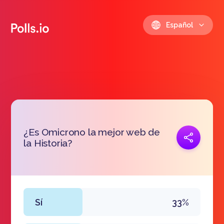
Español
¿Es Omicrono la mejor web de
Copiar link
la Historia?
https://polls.io/es/dspue
Sí
33%