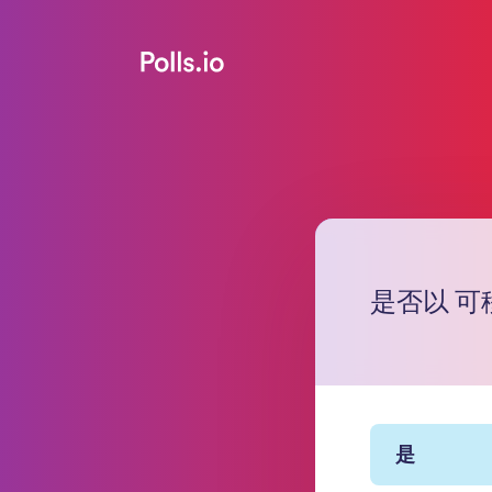
是否以 可移
是