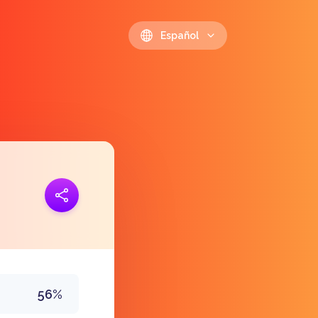
Español
 link
https://polls.io/es/mzcbx
56%