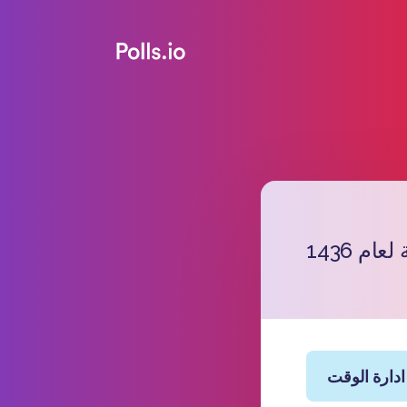
م 1436
دارة الوقت