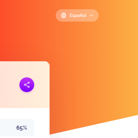
Español
 link
https://polls.io/es/qfpyd
65%