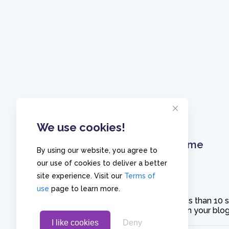
We use cookies!
Home
By using our website, you agree to
our use of cookies to deliver a better
site experience. Visit our
Terms of
use
page to learn more.
Create polls in less than 10
or embed them on your blogs
I like cookies
Deny