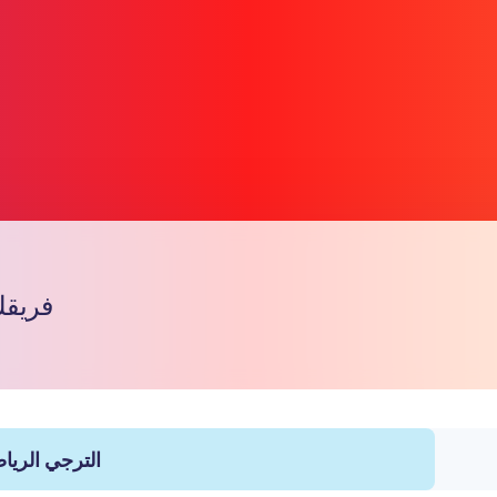
فريقك
复制链
الترجي الريا